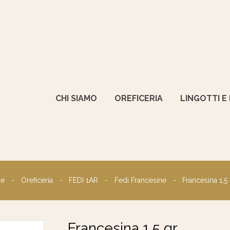
CHI SIAMO
OREFICERIA
LINGOTTI E
e
Oreficeria
FEDI 1AR
Fedi Francesine
Francesina 1,5
Francesina 1,5 gr