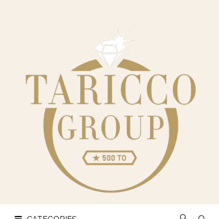
CHI
SIAMO
CATEGORIES
OREFICERIA
LINGOTTI
E
MONETE
CONTATTI
PRIVACY