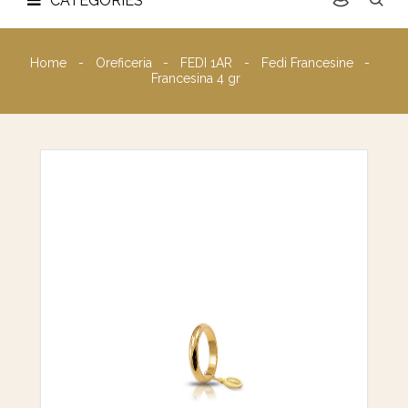
CATEGORIES
Home
Oreficeria
FEDI 1AR
Fedi Francesine
Francesina 4 gr