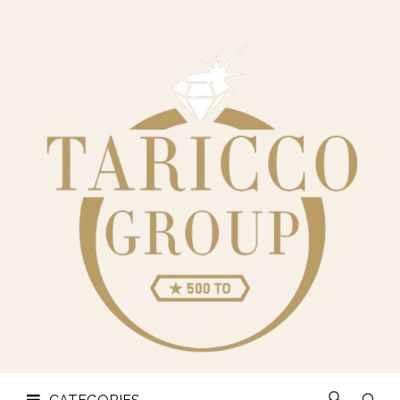
CHI
SIAMO
CATEGORIES
OREFICERIA
LINGOTTI
E
MONETE
CONTATTI
PRIVACY