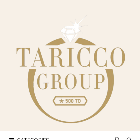
CHI
SIAMO
CATEGORIES
OREFICERIA
LINGOTTI
E
MONETE
CONTATTI
PRIVACY