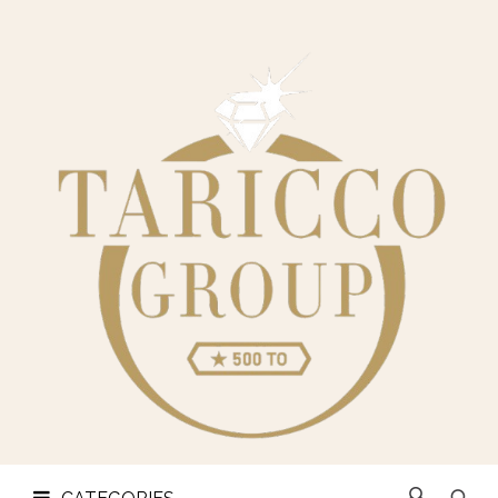
CHI
SIAMO
CATEGORIES
OREFICERIA
LINGOTTI
E
MONETE
CONTATTI
PRIVACY