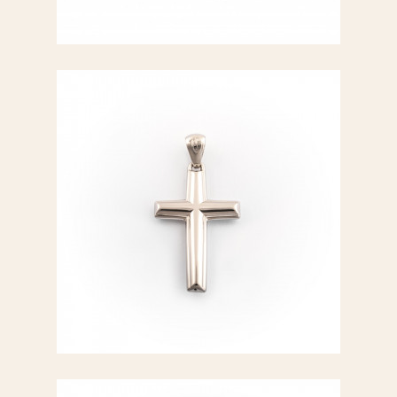
Croce bianca
Croce oro giallo