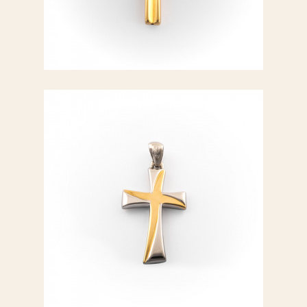
Croce oro giallo
Croce oro bicolore