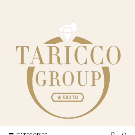
CHI
SIAMO
CATEGORIES
OREFICERIA
LINGOTTI
E
MONETE
CONTATTI
PRIVACY