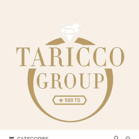
CHI
SIAMO
CATEGORIES
OREFICERIA
LINGOTTI
E
MONETE
CONTATTI
PRIVACY